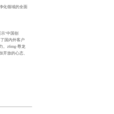
液净化领域的全面
展示‘中国创
得了国内外客户
。z6mg·尊龙
更加开放的心态、