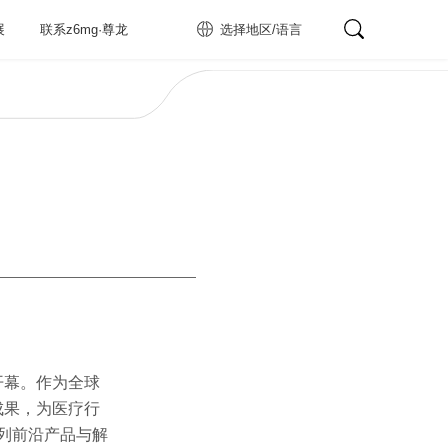
展
联系z6mg·尊龙
选择地区/语言
开幕。作为全球
成果，为医疗行
系列前沿产品与解