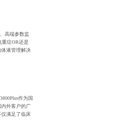
注泵、高端参数监
危重症OR还是
效的体液管理解决
0Plus作为国
国内外客户的广
不仅满足了临床