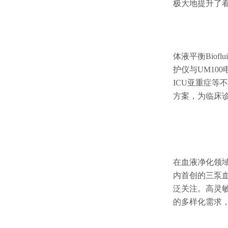
极大地提升了
体液平衡Biof
护仪与UM10
ICU亚重症等
方案，为临床
在血液净化领域
内首创的三泵
泛关注。高灵
的多样化需求，