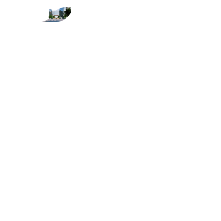
首页
关于z6mg·尊龙
品牌文化