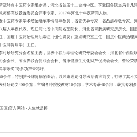
新冠肺炎中医药专家组参谋，河北省首届十二台甫中医。享受国务院当局非凡
教诲部高校设置委员会评审专家。2017年河北十年夜新闻人物。
老中医药专家学术经验继续事情引导教员，省管优异专家，省凸起孝敬专家。河
八届人年夜代表。现任河北省中病院名望院长、河北省胃肠病研究所所长。国
任，国度中医药治理局浊毒证（慢性胃炎）重点研究室主任，国度中医药治理
中医脾胃病学）主任。
李时珍研究分会名望主委，世界中联浊毒理论研究专委会会长，河北省中西医
协会会长、省医养联合促成会会长、省康健摄生文化财产促成会会长。曾经荣获
尤其孝敬奖”等多项声誉称呼。
50余年，特别擅长脾胃病的医治，以浊毒理论引导医治胃癌前变，打破了其不
表科研论文400余篇，主编各种院校教材10余部，学术专著40余部，获批专利
中国区)官方网站 - 人生就是搏