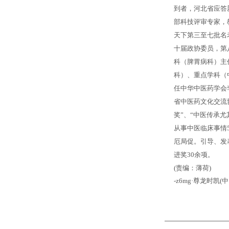
到者，河北省应答
部科技评审专家，
天下第三至七批名
十届政协委员，第
科（脾胃病科）主
科）、重点学科（
任中华中医药学会
省中医药文化交流
奖”、“中医传承
从事中医临床事情
厄局促。引导、发
进奖30余项。
(责编：薄荷)
-z6mg·尊龙时凯(