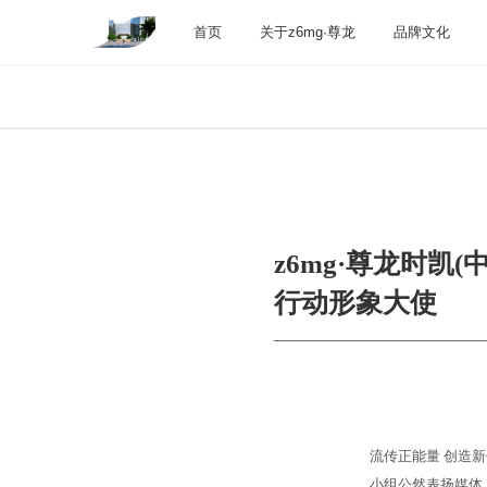
首页
关于z6mg·尊龙
品牌文化
z6mg·尊龙时凯
行动形象大使
流传正能量 创造
小组公然表扬媒体