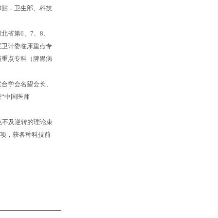
津贴，卫生部、科技
北省第6、7、8、
度卫计委临床重点专
局重点专科（脾胃病
联合学会名望会长、
“中国医师
克不及逆转的理论束
多项，获各种科技前