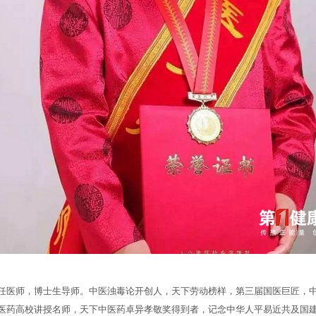
任医师，博士生导师。中医浊毒论开创人，天下劳动榜样，第三届国医巨匠，
医药高校讲授名师，天下中医药卓异孝敬奖得到者，记念中华人平易近共及国建