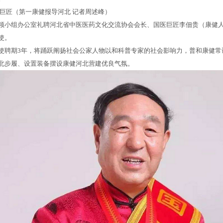
医巨匠（第一康健报导河北 记者周述峰）
领小组办公室礼聘河北省中医医药文化交流协会会长、国医巨匠李佃贵（康健
使。
使聘期3年，将踊跃阐扬社会公家人物以和科普专家的社会影响力，普和康健常
北步履、设置装备摆设康健河北营建优良气氛。